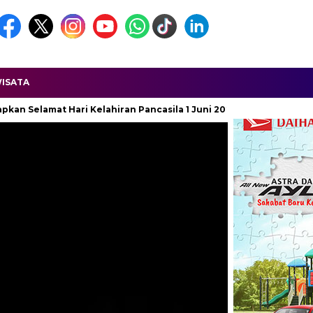
ISATA
n Pancasila 1 Juni 2026
Ketua APDESI DPD Jawa Barat Dilapo