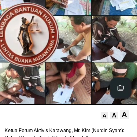
A
A
A
Ketua Forum Aktivis Karawang, Mr. Kim (Nurdin Syam):