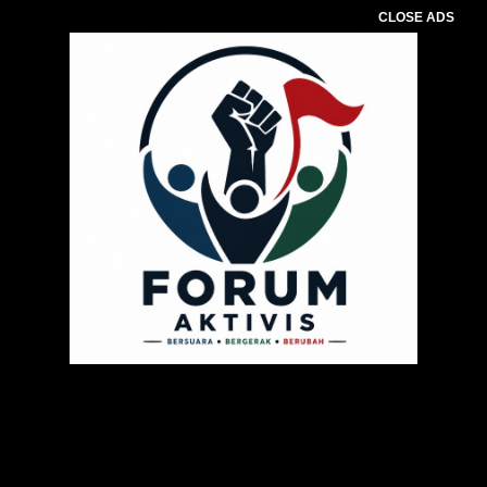
CLOSE ADS
Pemutar
Video