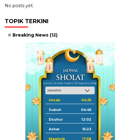
No posts yet.
TOPIK TERKINI
Breaking News
(12)
Jum'at, 22 Safar 1448 H / 07 Agustus 2026
Imsak
04:35
Subuh
04:45
Dzuhur
12:02
Ashar
15:23
Maghrib
17:58