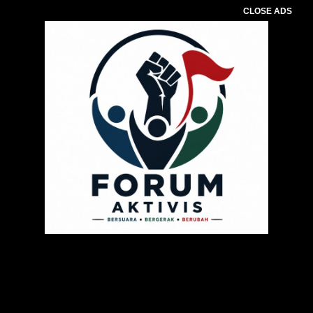
CLOSE ADS
Pemutar
Video