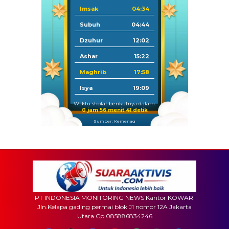
Imsak
04:34
Subuh
04:44
Dzuhur
12:02
Ashar
15:22
Maghrib
17:58
Isya
19:09
Waktu sholat berikutnya dalam:
0 jam 56 menit 39 detik
Sumber: Kemenag
PT INDONESIA MONITORING NEWS Kantor KOWARI
Jln.Kelapa gading permai blok J1 nomor 12A Jakarta
Utara Cp 085886834246