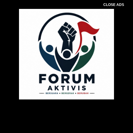
CLOSE ADS
Pemutar
Video