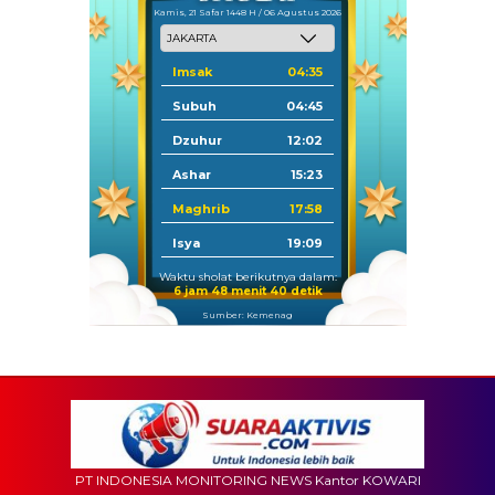
Kamis, 21 Safar 1448 H / 06 Agustus 2026
Imsak
04:35
Subuh
04:45
Dzuhur
12:02
Ashar
15:23
Maghrib
17:58
Isya
19:09
Waktu sholat berikutnya dalam:
6 jam 48 menit 38 detik
Sumber: Kemenag
PT INDONESIA MONITORING NEWS Kantor KOWARI