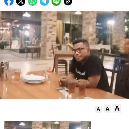
A
A
A