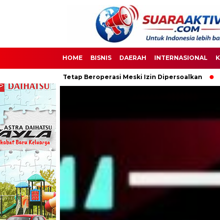
HOME
BISNIS
DAERAH
INTERNASIONAL
K
 Beroperasi Meski Izin Dipersoalkan
Ketua DPC PPWI OKI Bers