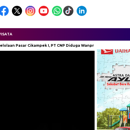
ISATA
PT CNP Diduga Wanprestasi Rp7,7 Miliar
Hendra Arya Mandali